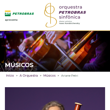
apresenta:
MÚSICOS
MÚSICOS
Início
>
A Orquestra
>
Músicos
>
Ariane Petri