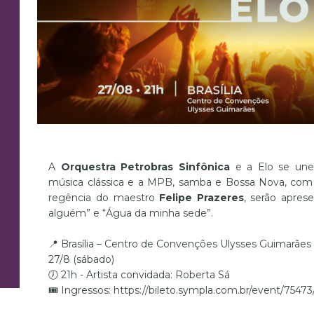
A
Orquestra Petrobras Sinfônica
e a Elo se unem
música clássica e a MPB, samba e Bossa Nova, com
regência do maestro
Felipe Prazeres
, serão apre
alguém” e “Água da minha sede”.
📍 Brasília –
Centro de Convenções Ulysses Guimarães
27/8 (sábado)
🕖 21h - Artista convidada: Roberta Sá
🎟️ Ingressos: https://bileto.sympla.com.br/event/7547