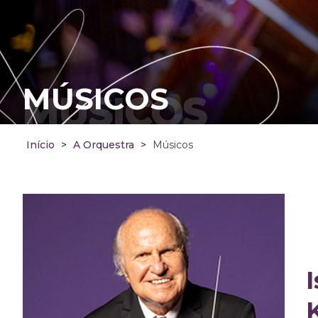
MÚSICOS
MÚSICOS
Início
>
A Orquestra
>
Músicos