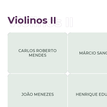
Violinos II
Violinos II
CARLOS ROBERTO
MÁRCIO SAN
MENDES
JOÃO MENEZES
HENRIQUE ED