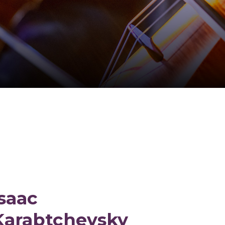
Isaac
Karabtchevsky