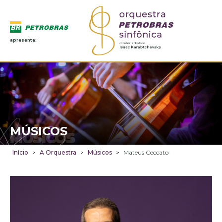
apresenta:
MÚSICOS
MÚSICOS
Início
>
A Orquestra
>
Músicos
>
Mateus Ceccato