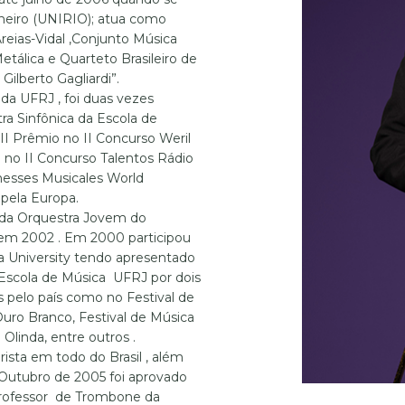
aneiro (UNIRIO); atua como
reias-Vidal ,Conjunto Música
tálica e Quarteto Brasileiro de
ilberto Gagliardi”.
a UFRJ , foi duas vezes
ra Sinfônica da Escola de
II Prêmio no II Concurso Weril
no II Concurso Talentos Rádio
esses Musicales World
 pela Europa.
 da Orquestra Jovem do
 em 2002 . Em 2000 participou
a University tendo apresentado
a Escola de Música UFRJ por dois
 pelo país como no Festival de
Ouro Branco, Festival de Música
Olinda, entre outros .
ista em todo do Brasil , além
 Outubro de 2005 foi aprovado
Professor de Trombone da