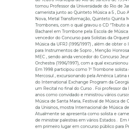
tornou Professor da Universidade do Rio de J
camerista junto ao Quinteto Música a 5 , Duo A
Nova, Metal Transformação, Quinteto Quinta Me
Trombones, com o qual gravou o CD “Tributo a G
Bacharel em Trombone pela Escola de Música d
vencedor do Concurso para Solistas da Orquest
Música da UFRJ (1995/1997) , além de obter o I
para Instrumentos de Sopro , Menção Honrosa 
MEC , sendo ainda vencedor do Concurso Jeun
Orchestra (1996/1997), com a qual excursionou
Em 1998 participou como 1º Trombone solista
Mercosul , excursionando pela América Latina
do International Exchange Program da Georgi
um Recital no final do Curso . Foi professor d
anos como convidado e ministrou vários cursos
Música de Santa Maria, Festival de Música de 
da Unisinos, mostra Internacional de Música de 
Atualmente se apresenta como solista e camer
de ministrar palestras em vários Estados . Em
em primeiro lugar em concurso público para 