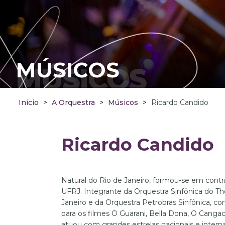
MÚSICOS
MÚSICOS
Início
>
A Orquestra
>
Músicos
>
Ricardo Candido
Ricardo Candido
Natural do Rio de Janeiro, formou-se em contr
UFRJ. Integrante da Orquestra Sinfônica do Th
Janeiro e da Orquestra Petrobras Sinfônica, com
para os filmes O Guarani, Bella Dona, O Cangac
atuou com grandes estrelas nacionais e interna