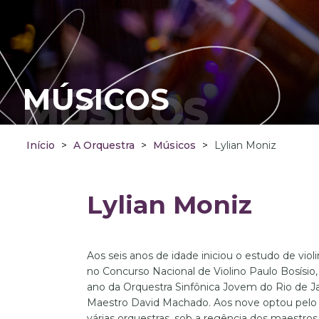
MÚSICOS
MÚSICOS
Início
>
A Orquestra
>
Músicos
>
Lylian Moniz
Lylian Moniz
Aos seis anos de idade iniciou o estudo de viol
no Concurso Nacional de Violino Paulo Bosísio
ano da Orquestra Sinfônica Jovem do Rio de Ja
Maestro David Machado. Aos nove optou pelo vi
várias orquestras, sob a regência dos maestro