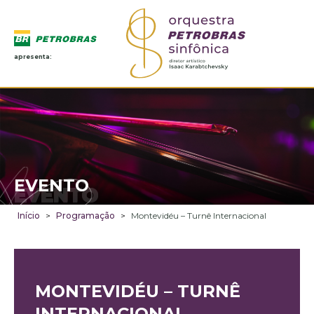
apresenta:
EVENTO
EVENTO
Início
>
Programação
>
Montevidéu – Turnê Internacional
MONTEVIDÉU – TURNÊ
INTERNACIONAL