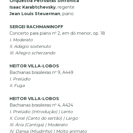
Orquestra Petrobras Sinfônica
Isaac Karabtchevsky
, regente
Jean Louis Steuerman
, piano
SERGEI RACHMANINOFF
Concerto para piano nº 2, em dó menor, op. 18
I. Moderato
II. Adagio sostenuto
III. Allegro scherzando
HEITOR VILLA-LOBOS
Bachianas brasileiras nº 9, A449
I. Prelúdio
II. Fuga
HEITOR VILLA-LOBOS
Bachianas brasileiras nº 4, A424
I. Prelúdio (Introdução) | Lento
II. Coral (Canto do sertão) | Largo
III. Ária (Cantiga) | Moderato
IV. Dansa (Miudinho) | Molto animato