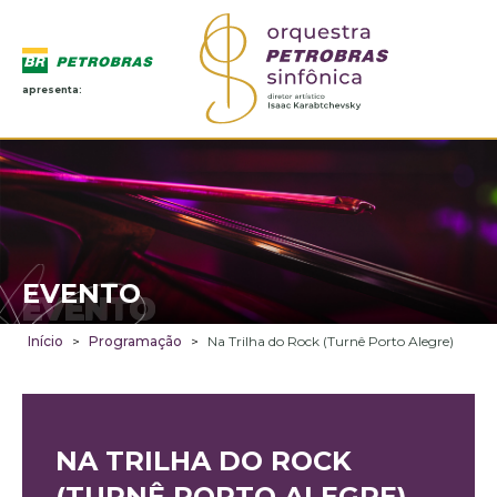
apresenta:
EVENTO
EVENTO
Início
>
Programação
>
Na Trilha do Rock (Turnê Porto Alegre)
NA TRILHA DO ROCK
(TURNÊ PORTO ALEGRE)