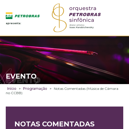
apresenta:
EVENTO
EVENTO
Início
>
Programação
>
Notas Comentadas (Música de Câmara
no CCBB)
NOTAS COMENTADAS