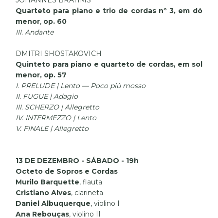
JOHANNES BRAHMS
Quarteto para piano e trio de cordas nº 3, em dó
menor
,
op. 60
III. Andante
DMITRI SHOSTAKOVICH
Quinteto para piano e quarteto de cordas, em sol
menor, op. 57
I. PRELUDE | Lento — Poco più mosso
II. FUGUE | Adagio
III. SCHERZO | Allegretto
IV. INTERMEZZO | Lento
V. FINALE | Allegretto
13 DE DEZEMBRO - SÁBADO - 19h
Octeto de Sopros e Cordas
Murilo Barquette
, flauta
Cristiano Alves
, clarineta
Daniel Albuquerque
, violino I
Ana Rebouças
, violino II