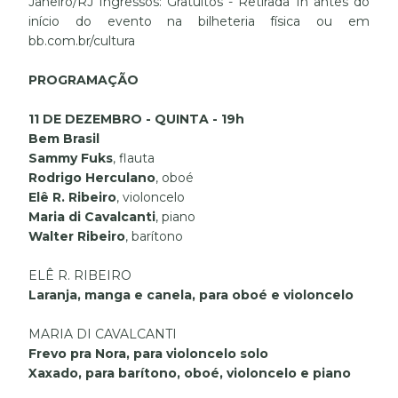
Janeiro/RJ Ingressos: Gratuitos - Retirada 1h antes do
início do evento na bilheteria física ou em
bb.com.br/cultura
PROGRAMAÇÃO
11 DE DEZEMBRO - QUINTA - 19h
Bem Brasil
Sammy Fuks
, flauta
Rodrigo Herculano
, oboé
Elê R. Ribeiro
, violoncelo
Maria di Cavalcanti
, piano
Walter Ribeiro
, barítono
ELÊ R. RIBEIRO
Laranja, manga e canela, para oboé e violoncelo
MARIA DI CAVALCANTI
Frevo pra Nora, para violoncelo solo
Xaxado, para barítono, oboé, violoncelo e piano