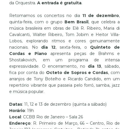
da Orquestra.
A entrada é gratuita
.
Retomamos os concertos no dia
11 de dezembro
,
quinta-feira, com o grupo
Bem Brasil
, que celebra a
música brasileira em obras de Elê R. Ribeiro, Maria di
Cavalcanti, Walter Ribeiro, Tom Jobim e Heitor Villa-
Lobos, explorando ritmos e cores genuinamente
nacionais. No
dia 12
, sexta-feira, o
Quinteto de
Cordas e Piano
apresenta peças de Brahms e
Shostakovich, em um programa de intensa
expressividade. O encerramento, no
dia 13
, sábado,
fica por conta do
Octeto de Sopros e Cordas
, com
arranjos de Tony Botelho e Ricardo Candido, em um
repertório vibrante que passeia pelo forró, samba, jazz
e música popular.
Datas
: 11, 12 e 13 de dezembro (quinta a sábado)
Horário
: 19h
Local
: CCBB Rio de Janeiro – Sala 26
Endereço
: R. Primeiro de Março, 66 – Centro, Rio de