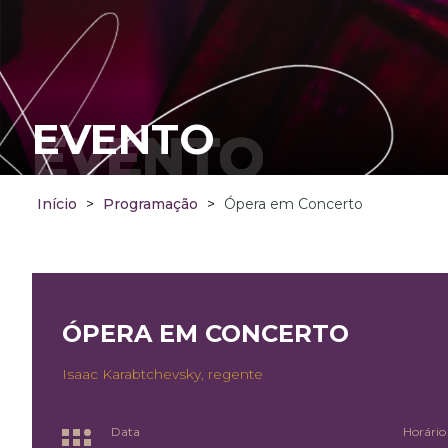
EVENTO
EVENTO
Início
>
Programação
>
Ópera em Concerto
ÓPERA EM CONCERTO
Isaac Karabtchevsky, regente
Data
Horário