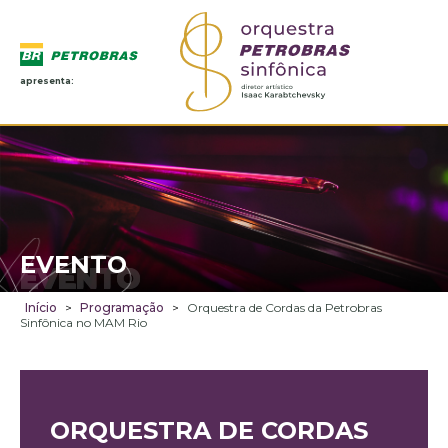
apresenta:
EVENTO
EVENTO
Início
>
Programação
>
Orquestra de Cordas da Petrobras
Sinfônica no MAM Rio
ORQUESTRA DE CORDAS