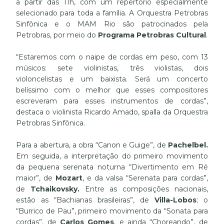
a partir das 11h, com um repertório especialmente
selecionado para toda a família. A Orquestra Petrobras
Sinfônica e o MAM Rio são patrocinados pela
Petrobras, por meio do
Programa Petrobras Cultural
.
“Estaremos com o naipe de cordas em peso, com 13
músicos: sete violinistas, três violistas, dois
violoncelistas e um baixista. Será um concerto
belíssimo com o melhor que esses compositores
escreveram para esses instrumentos de cordas”,
destaca o violinista Ricardo Amado, spalla da Orquestra
Petrobras Sinfônica.
Para a abertura, a obra “Canon e Guige”, de
Pachelbel.
Em seguida, a interpretação do primeiro movimento
da pequena serenata noturna “
Divertimento em Ré
maior”,
de
Mozart
, e da valsa “Serenata para cordas”,
de
Tchaikovsky.
Entre as composições nacionais,
estão as “Bachianas brasileiras”,
de
Villa-Lobos
;
o
“Burrico de Pau”, primeiro movimento da “Sonata para
cordas”, de
Carlos Gomes
, e ainda “Choreando”,
de