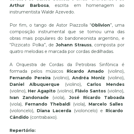
Arthur Barbosa
, escrita em homenagem ao
instrumentista Waldir Azevedo.
Por fim, o tango de Astor Piazzolla “
Oblivion
”, uma
composição instrumental que se tornou uma das
obras mais populares do bandoneonista argentino,
e
“Pizzicato Polka”, de
Johann
Strauss
, composta por
quatro melodias e marcada por cordas dedilhadas.
A Orquestra de Cordas da Petrobras Sinfônica é
formada pelos músicos
Ricardo Amado
(violino),
Fernando Pereira
(violino),
Andréa Moniz
(violino),
Daniel Albuquerque
(violino),
Carlos Mendes
(violino),
Her Agapito
(violino),
Flávio Santos
(violino),
Ivan Zandonade
(viola),
José Ricardo Taboada
(viola),
Fernando Thebaldi
(viola),
Marcelo Salles
(violoncelo),
Diana Lacerda
(violoncelo) e
Ricardo
Cândido
(contrabaixo).
Repertório: