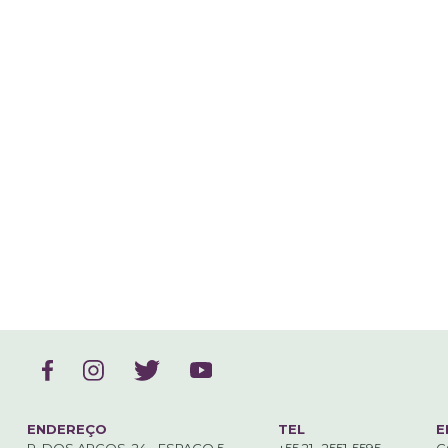
ENDEREÇO
TEL
E
R. DOS ARCOS, 24 - ESPAÇO 5 .
+55 21 . 2551-5595
C