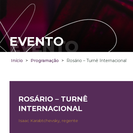
EVENTO
EVENTO
Início
>
Programação
>
Rosário – Turnê Internacional
ROSÁRIO – TURNÊ
INTERNACIONAL
Isaac Karabtchevsky, regente