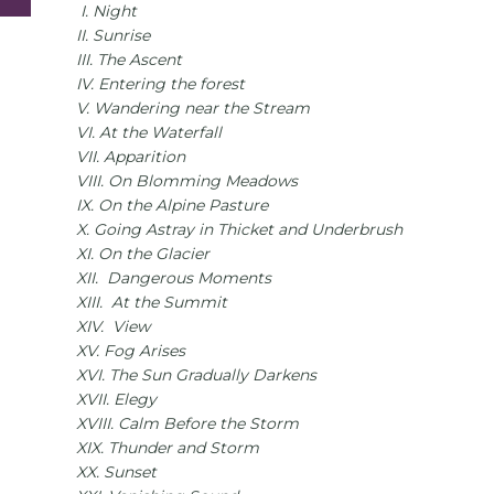
I.
Night
II. Sunrise
III. The Ascent
IV. Entering the forest
V. Wandering near the Stream
VI. At the Waterfall
VII. Apparition
VIII. On Blomming Meadows
IX. On the Alpine Pasture
X. Going Astray in Thicket and Underbrush
XI. On the Glacier
XII.
Dangerous Moments
XIII.
At the Summit
XIV.
View
XV. Fog Arises
XVI.
The Sun Gradually Darkens
XVII.
Elegy
XVIII.
Calm Before the Storm
XIX.
Thunder and Storm
XX. Sunset