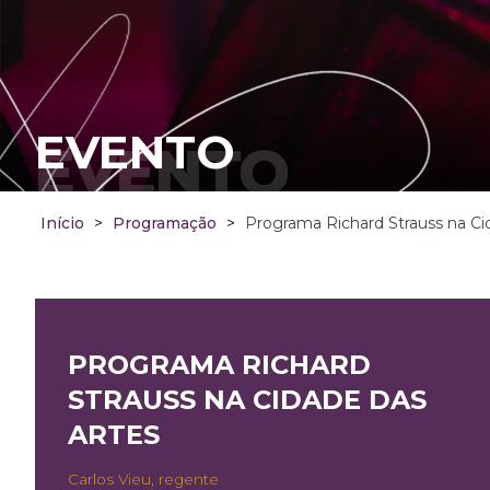
EVENTO
EVENTO
Início
>
Programação
>
Programa Richard Strauss na Ci
PROGRAMA RICHARD
STRAUSS NA CIDADE DAS
ARTES
Carlos Vieu, regente