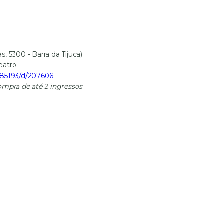
, 5300 - Barra da Tijuca)
teatro
t/85193/d/207606
ompra de até 2 ingressos