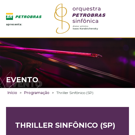
apresenta:
EVENTO
EVENTO
Início
>
Programação
>
Thriller Sinfônico (SP)
THRILLER SINFÔNICO (SP)