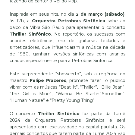
fazendo do cantor o Rei do Pop.
Inspirada em seus hits, no dia
2 de março (sábado)
,
às 17h, a
Orquestra Petrobras Sinfônica
sobe ao
palco da Vibra São Paulo para apresentar o concerto
Thriller Sinfônico
. No repertório, os sucessos com
acordes eletrônicos, mix de guitarras, teclados e
sintetizadores, que influenciaram a música na década
de 1980, ganham versões sinfônicas com arranjos
criados especialmente para a Petrobras Sinfônica.
Este surpreendente “showcerto”, sob a regência do
maestro
Felipe Prazeres
, promete fazer o público
vibrar com as músicas “Beat It”, “Thriller”, “Billie Jean”,
“The Girl is Mine”, “Wanna Be Startin´Somethin”,
“Human Nature” e “Pretty Young Thing”.
O concerto
Thriller Sinfônico
faz parte da Turnê
2024 da Orquestra Petrobras Sinfônica e será
apresentado com exclusividade na capital paulista. Os
demais concertos que fazem parte da Turnê 2024 vão