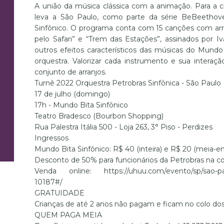
A união da música clássica com a animação. Para a cr
leva a São Paulo, como parte da série BeBeetho
Sinfônico. O programa conta com 15 canções com arra
pelo Safari” e “Trem das Estações”, assinados por 
outros efeitos característicos das músicas do Mundo
orquestra. Valorizar cada instrumento e sua interaç
conjunto de arranjos.
Turnê 2022 Orquestra Petrobras Sinfônica - São Paulo
17 de julho (domingo)
17h - Mundo Bita Sinfônico
Teatro Bradesco (Bourbon Shopping)
Rua Palestra Itália 500 - Loja 263, 3° Piso - Perdizes
Ingressos
Mundo Bita Sinfônico: R$ 40 (inteira) e R$ 20 (meia-en
Desconto de 50% para funcionários da Petrobras na c
Venda online: https://uhuu.com/evento/sp/sao-paulo
10187#/
GRATUIDADE
Crianças de até 2 anos não pagam e ficam no colo dos
QUEM PAGA MEIA