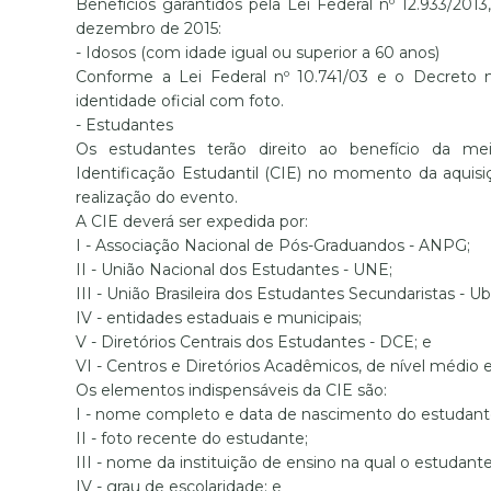
Benefícios garantidos pela Lei Federal nº 12.933/20
dezembro de 2015:
- Idosos (com idade igual ou superior a 60 anos)
Conforme a Lei Federal nº 10.741/03 e o Decreto 
identidade oficial com foto.
- Estudantes
Os estudantes terão direito ao benefício da me
Identificação Estudantil (CIE) no momento da aquisiç
realização do evento.
A CIE deverá ser expedida por:
I - Associação Nacional de Pós-Graduandos - ANPG;
II - União Nacional dos Estudantes - UNE;
III - União Brasileira dos Estudantes Secundaristas - Ub
IV - entidades estaduais e municipais;
V - Diretórios Centrais dos Estudantes - DCE; e
VI - Centros e Diretórios Acadêmicos, de nível médio e
Os elementos indispensáveis da CIE são:
I - nome completo e data de nascimento do estudant
II - foto recente do estudante;
III - nome da instituição de ensino na qual o estudant
IV - grau de escolaridade; e