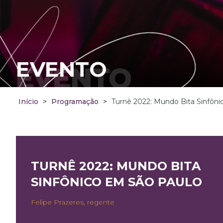
EVENTO
EVENTO
Início
>
Programação
>
Turnê 2022: Mundo Bita Sinfôn
TURNÊ 2022: MUNDO BITA
SINFÔNICO EM SÃO PAULO
Felipe Prazeres, regente