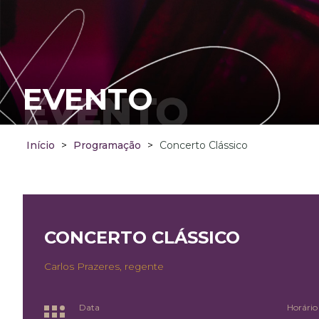
EVENTO
EVENTO
Início
>
Programação
>
Concerto Clássico
CONCERTO CLÁSSICO
Carlos Prazeres, regente
Data
Horário