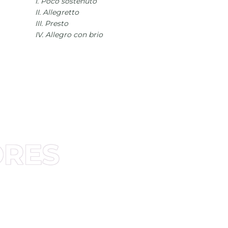
I. Poco sostenuto
II. Allegretto
III. Presto
IV. Allegro con brio
ORES